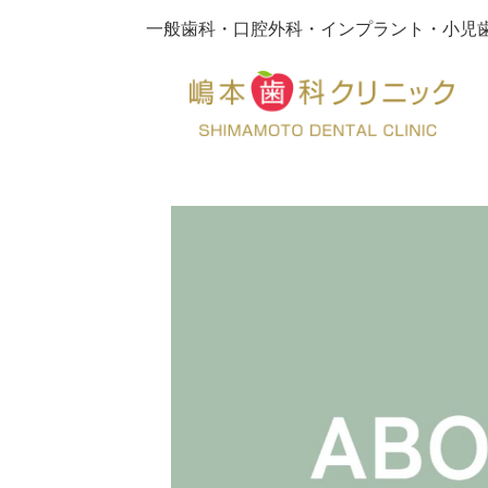
コ
ナ
一般歯科・口腔外科・インプラント・小児
ン
ビ
テ
ゲ
ン
ー
ツ
シ
へ
ョ
ス
ン
キ
に
ッ
移
プ
動