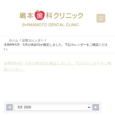
コ
ナ
ン
ビ
テ
ゲ
ン
ー
ツ
シ
へ
ョ
ス
ン
キ
に
ッ
移
ホーム
診療カレンダー
プ
動
令和8年4月・5月の休診日が確定しました。下記カレンダーをご確認くださ
い。
令和8年4月・5月の休診日が確定しました。下記カレンダーをご確
認ください。